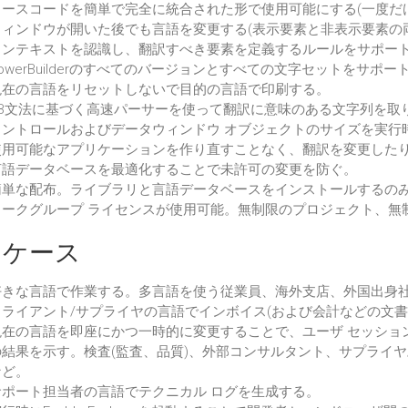
ソースコードを簡単で完全に統合された形で使用可能にする(一度だ
ウィンドウが開いた後でも言語を変更する(表示要素と非表示要素の両
コンテキストを認識し、翻訳すべき要素を定義するルールをサポー
owerBuilderのすべてのバージョンとすべての文字セットをサポー
現在の言語をリセットしないで目的の言語で印刷する。
PB文法に基づく高速パーサーを使って翻訳に意味のある文字列を取
コントロールおよびデータウィンドウ オブジェクトのサイズを実行
使用可能なアプリケーションを作り直すことなく、翻訳を変更した
言語データベースを最適化することで未許可の変更を防ぐ。
簡単な配布。ライブラリと言語データベースをインストールするのみ(
ワークグループ ライセンスが使用可能。無制限のプロジェクト、無
用ケース
好きな言語で作業する。多言語を使う従業員、海外支店、外国出身
クライアント/サプライヤの言語でインボイス(および会計などの文書
現在の言語を即座にかつ一時的に変更することで、ユーザ セッショ
の結果を示す。検査(監査、品質)、外部コンサルタント、サプライヤ
など。
サポート担当者の言語でテクニカル ログを生成する。