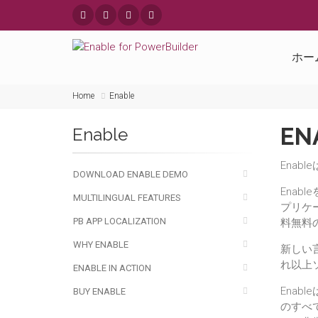
ホー
Home
Enable
EN
Enable
Enab
DOWNLOAD ENABLE DEMO
Enab
MULTILINGUAL FEATURES
プリケ
PB APP LOCALIZATION
料無料の
WHY ENABLE
新しい
れ以上
ENABLE IN ACTION
Enab
BUY ENABLE
のすべ