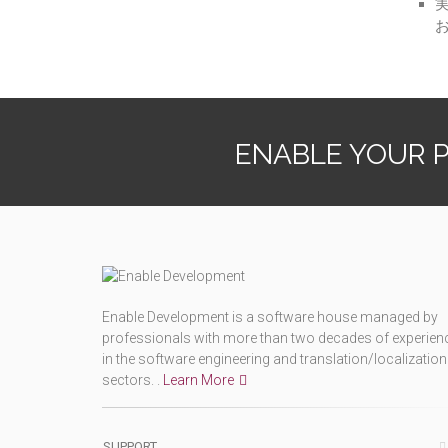
実
ENABLE YOUR 
Enable Development is a software house managed by
professionals with more than two decades of experien
in the software engineering and translation/localization
sectors. .
Learn More
SUPPORT