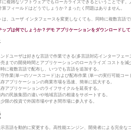
常に複雑なソフトウェアでもローカライズできるということです。
計算フィールドはどうでしょうか？まったく問題はありません。
トは、ユーザ インタフェースを変更しなくても、同時に複数言語で
テップは何でしょうか？デモ アプリケーションをダウンロードして、
所
エンドユーザは好きな言語で作業できる(多言語対応インターフェース
発売までの開発時間とアプリケーションのローカライズ コストを減
同時に複数言語で配布し、いつでも言語を追加する。
保守作業(単一のソースコード)および配布作業 (単一の実行可能コー
既存アプリケーションの商業市場を迅速、簡単に拡大する。
既存アプリケーションのライフサイクルを延長する。
国内の民族集団の違いや地域言語の相違をサポートする。
最少限の投資で外国市場やすき間市場に参入する。
能
表示言語を動的に変更する。高性能エンジン、開発者による完全な