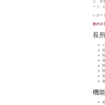
り、非
ージ、
レポー
次のス
長
機