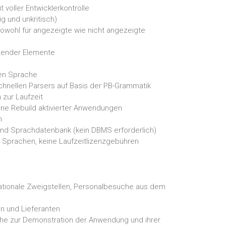
oller Entwicklerkontrolle
g und unkritisch)
wohl für angezeigte wie nicht angezeigte
tzender Elemente
len Sprache
schnellen Parsers auf Basis der PB-Grammatik
zur Laufzeit
e Rebuild aktivierter Anwendungen
n
en und Sprachdatenbank (kein DBMS erforderlich)
 Sprachen, keine Laufzeitlizenzgebühren
nationale Zweigstellen, Personalbesuche aus dem
n und Lieferanten
che zur Demonstration der Anwendung und ihrer