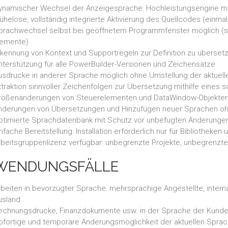
ynamischer Wechsel der Anzeigesprache: Hochleistungsengine mit v
helose, vollständig integrierte Aktivierung des Quellcodes (einmali
prachwechsel selbst bei geöffnetem Programmfenster möglich (so
lemente)
rkennung von Kontext und Supportregeln zur Definition zu überse
nterstützung für alle PowerBuilder-Versionen und Zeichensätze
usdrucke in anderer Sprache möglich ohne Umstellung der aktuel
xtraktion sinnvoller Zeichenfolgen zur Übersetzung mithilfe eines 
rößenänderungen von Steuerelementen und DataWindow-Objekten 
nderungen von Übersetzungen und Hinzufügen neuer Sprachen ohn
ptimierte Sprachdatenbank mit Schutz vor unbefugten Änderunge
nfache Bereitstellung: Installation erforderlich nur für Bibliothek
rbeitsgruppenlizenz verfügbar: unbegrenzte Projekte, unbegrenzte
WENDUNGSFÄLLE
rbeiten in bevorzugter Sprache: mehrsprachige Angestellte, inter
usland
echnungsdrucke, Finanzdokumente usw. in der Sprache der Kunde
ofortige und temporäre Änderungsmöglichkeit der aktuellen Spra