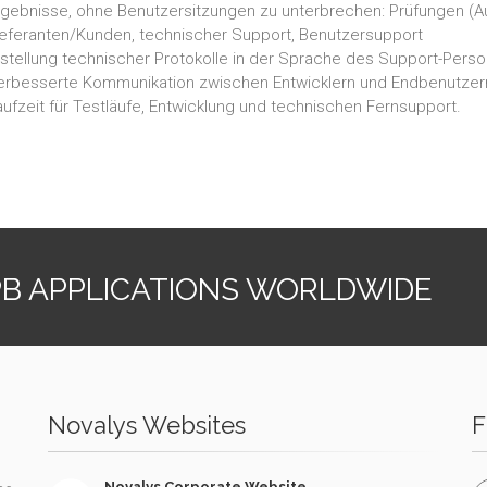
rgebnisse, ohne Benutzersitzungen zu unterbrechen: Prüfungen (Aud
ieferanten/Kunden, technischer Support, Benutzersupport
rstellung technischer Protokolle in der Sprache des Support-Perso
erbesserte Kommunikation zwischen Entwicklern und Endbenutzern 
aufzeit für Testläufe, Entwicklung und technischen Fernsupport.
PB APPLICATIONS WORLDWIDE
Novalys Websites
F
Novalys Corporate Website