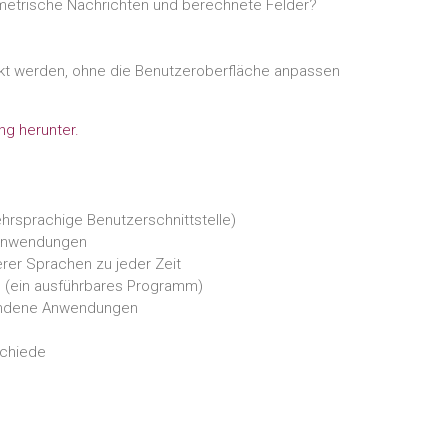
ametrische Nachrichten und berechnete Felder?
ckt werden, ohne die Benutzeroberfläche anpassen
g herunter.
hrsprachige Benutzerschnittstelle)
 Anwendungen
erer Sprachen zu jeder Zeit
b (ein ausführbares Programm)
handene Anwendungen
schiede