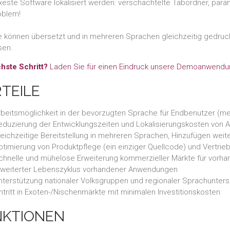
este Software lokalisiert werden: verschachtelte Tabordner, par
oblem!
e können übersetzt und in mehreren Sprachen gleichzeitig gedru
sen.
hste Schritt?
Laden Sie für einen Eindruck unsere Demoanwendun
TEILE
rbeitsmöglichkeit in der bevorzugten Sprache für Endbenutzer (me
eduzierung der Entwicklungszeiten und Lokalisierungskosten von
leichzeitige Bereitstellung in mehreren Sprachen, Hinzufügen weit
ptimierung von Produktpflege (ein einziger Quellcode) und Vertrie
chnelle und mühelose Erweiterung kommerzieller Märkte für vor
rweiterter Lebenszyklus vorhandener Anwendungen
nterstützung nationaler Volksgruppen und regionaler Sprachunter
ntritt in Exoten-/Nischenmärkte mit minimalen Investitionskosten
NKTIONEN