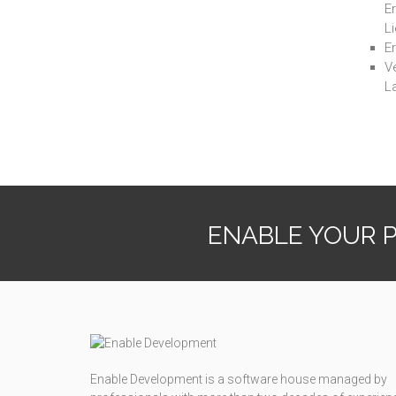
E
L
E
V
L
ENABLE YOUR 
Enable Development is a software house managed by