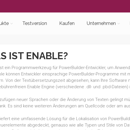
ukte
Testversion
Kaufen
Unternehmen
S IST ENABLE?
ist ein Programmwerkzeug für PowerBuilder-Entwickler, um Anwe
ble können Entwickler einsprachige PowerBuilder-Programme mit 
rn. Von der Textübersetzungszeit abgesehen, kann Ihre Software mi
ebührenfreien Enable Engine (verschiedene .dll- und .pbd-Dateien)
zufügen neuer Sprachen oder die Änderung von Texten gelingt mühelo
nk. Es sind keine weiteren Änderungen am Quellcode oder am aus
liefert eine umfassende Lösung für die Lokalisation von PowerBui
teuerelemente abgedeckt, genauso wie alle Typen und Stile von 