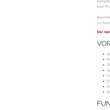
komplex
Kein Pr
Bericht
zu müs
Der näc
VOR
A
R
G
O
S
E
U
Ei
FU