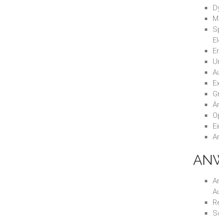
D
Mü
S
E
E
U
A
E
G
Ä
O
Ei
A
AN
A
A
R
S