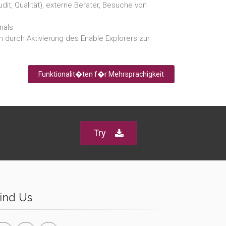
it, Qualität), externe Berater, Besuche von
nals
durch Aktivierung des Enable Explorers zur
Funktionalit�ten f�r Mehrsprachigkeit
Try
ind Us