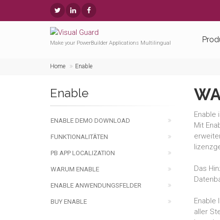
Prod
Make your PowerBuilder Applications Multilingual
Home
Enable
WA
Enable
Enable 
ENABLE DEMO DOWNLOAD
Mit Ena
erweite
FUNKTIONALITÄTEN
lizenzg
PB APP LOCALIZATION
Das Hin
WARUM ENABLE
Datenba
ENABLE ANWENDUNGSFELDER
Enable 
BUY ENABLE
aller S