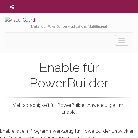
Make your PowerBuilder Applications Multilingual
Toggle
navigati
Enable für
PowerBuilder
Mehrsprachigkeit für PowerBuilder-Anwendungen mit
Enable!
Enable ist ein Programmwerkzeug für PowerBuilder-Entwickler,
um Anwendungen mehrsprachig zu machen.