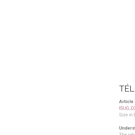
TÉL
Article
ISUG_Q3
Size in 
Underst
The rat