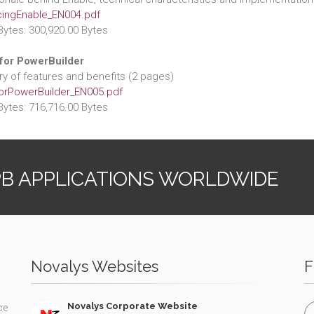
cingEnable_EN004.pdf
Bytes: 300,920.00 Bytes
for PowerBuilder
 of features and benefits (2 pages)
orPowerBuilder_EN005.pdf
Bytes: 716,716.00 Bytes
PB APPLICATIONS WORLDWIDE
Novalys Websites
F
Novalys Corporate Website
ce