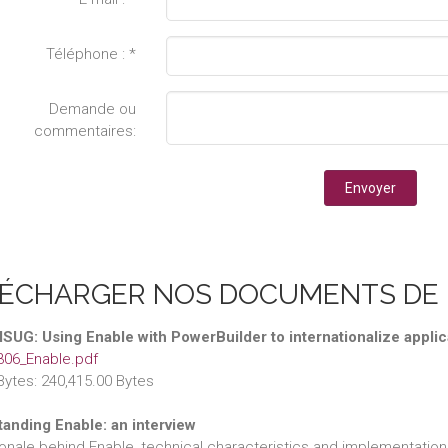
Téléphone : *
Demande ou
commentaires:
ÉCHARGER NOS DOCUMENTS DE
 ISUG: Using Enable with PowerBuilder to internationalize applic
06_Enable.pdf
Bytes: 240,415.00 Bytes
anding Enable: an interview
ionale behind Enable, technical characteristics and implementation