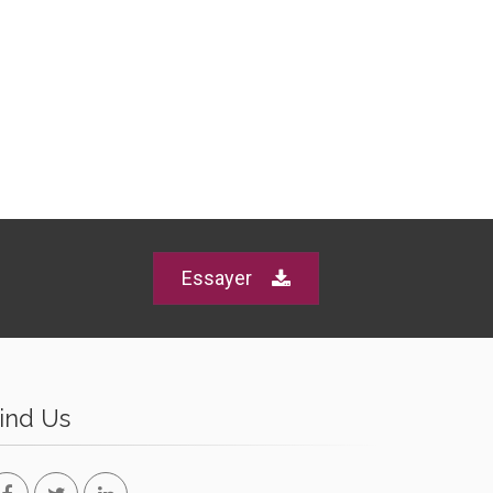
Essayer
ind Us