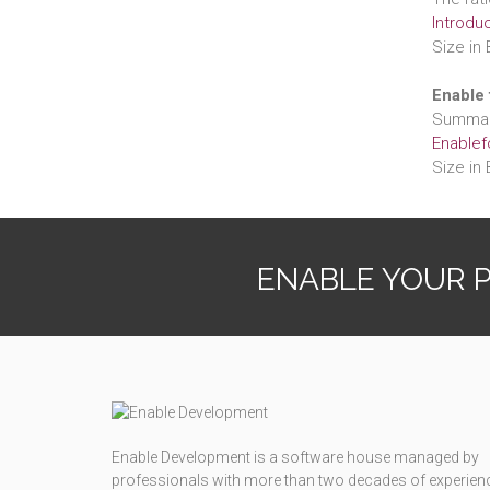
Introdu
Size in 
Enable 
Summary
Enablef
Size in 
ENABLE YOUR 
Enable Development is a software house managed by
professionals with more than two decades of experien